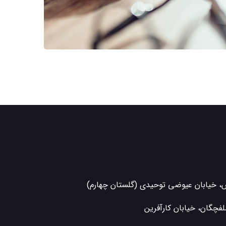
ش، خیابان عیوضی توحیدی (گلستان چهارم)
فچگان، خیابان کارآفرین